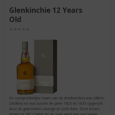
S
p
Glenkinchie 12 Years
r
Old
i
n
g
(0,0
n
/
5)
a
a
r
d
e
n
a
v
i
g
a
t
De oorspronkelijke naam van de distilleerderij was Milton
i
Distillery en was tussen de jaren 1825 en 1833 opgericht
e
door de gebroeders George en Jonh Rate. Deze broers
gingen in 1853 failliet en de zaak werd aan een lokale