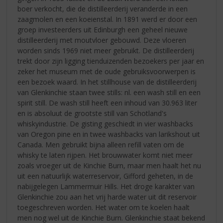
boer verkocht, die de distilleerderij veranderde in een
zaagmolen en een koeienstal. In 1891 werd er door een
groep investeerders uit Edinburgh een geheel nieuwe
distilleerderij met moutvloer gebouwd. Deze vloeren
worden sinds 1969 niet meer gebruikt. De distilleerderij
trekt door zijn ligging tienduizenden bezoekers per jaar en
zeker het museum met de oude gebruiksvoorwerpen is
een bezoek waard. In het stillhouse van de distilleerderij
van Glenkinchie staan twee stills: nl. een wash still en een
spirit still. De wash still heeft een inhoud van 30.963 liter
en is absoluut de grootste still van Schotland's
whiskyindustrie. De gisting geschiedt in vier washbacks
van Oregon pine en in twee washbacks van larikshout uit
Canada. Men gebruikt bijna alleen refill vaten om de
whisky te laten rijpen. Het brouwwater komt niet meer
zoals vroeger uit de Kinchie Burn, maar men haalt het nu
uit een natuurlijk waterreservoir, Gifford geheten, in de
nabijgelegen Lammermuir Hills. Het droge karakter van
Glenkinchie zou aan het vrij harde water uit dit reservoir
toegeschreven worden. Het water om te koelen haalt
men nog wel uit de Kinchie Burn. Glenkinchie staat bekend