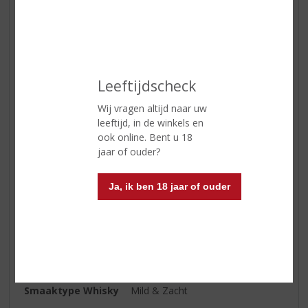
hierbij volledig bewaard.
€
52,99
Fles
Leeftijdscheck
Wij vragen altijd naar uw
leeftijd, in de winkels en
ook online. Bent u 18
jaar of ouder?
ETIKETINFORMATIE
Ja, ik ben 18 jaar of ouder
Land van Herkomst
Schotland
Inhoud
70 CL
Alcoholpercentage
43% vol
Soort whisky
Single Malt
Smaaktype Whisky
Mild & Zacht