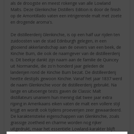
als de droogste en meest rokerige van alle Lowland
Malts. Deze Glenkinchie Distillers Edition is door de finish
op de Amontillado vaten een intrigerende malt met zoete
en drogende aroma's.
De distilleerderij Glenkinchie, is op een half uur rijden ten
zuidoosten van de stad Edinburgh gelegen, in een
glooiend akkerlandschap aan de oevers van een beek, de
Kinchie Burn, die ook de naamgever van de distilleerderij
is. Dit beekje dankt zijn naam aan de familie de Quincey
uit Normandië, die zo'n honderd jaar geleden de
landerijen rond de Kinchie Burn bezat. De distilleerderij
heette destijds gewoon Kinchie. Vanaf het jaar 1837 werd
de naam Glenkinchie voor de distilleerderij gebruikt. Na
lange en uitvoerige tests gaven de Classic Malt
distillateurs unaniem hun mening dat twee jaar extra
rijping in Amerikaans eiken vaten de malt een vollere stijl
krijgt en wordt ook tijdens proeverijen zeer gewaardeerd.
De karakteristieke eigenschappen van Glenkinchie, zoals
grassige zoetheid en charme worden nog rijker
uitgedrukt, maar het essentiële Lowland-karakter blijft