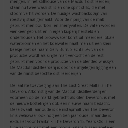
mengen. In het stillhouse van de Macduff distilleerderij
staan nu twee wash stills en drie spirit stills, die met
stoom verhit worden. De huidige washbacks zijn van
roestvrij staal gemaakt. Voor de rijping van de malt
gebruikt men bourbon- en sherryvaten. De vaten worden
vier keer gebruikt en in eigen kuiperij hersteld en
onderhouden. Het brouwwater komt uit meerdere lokale
waterbronnen en het koelwater haalt men uit een klein
beekje met de naam Gelly Burn. Slechts 5% van de
productie wordt als single malt verkocht en de rest
gebruikt men voor de productie van de blended whisky's.
De Macduff distilleerderij is door de afgelegen ligging een
van de minst bezochte distilleerderijen
De laatste toevoeging aan The Last Great Malts is The
Deveron. Afkomstig van de Macduff distilleerderij en
voorheen op de markt gebracht als Glen Deveron, is met
de nieuwe bottelingen ook een nieuwe naam bedacht.
Deze twaalf jaar oude is de instapmalt van The Deveron.
Er is weliswaar ook nog een tien jaar oude, maar die is
exclusief voor Frankrijk. The Deveron 12 Years Old is een
fijne zachte malt met een mooie balans tussen zoete en