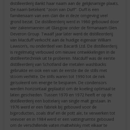
distilleerderij dankt haar naam aan de gelijknamige plaats.
De naam betekent "zoon van Duff". Duff is een
familienaam van een clan die in deze omgeving veel
grond bezat. De distilleerderij werd in 1960 gebouwd door
vier zakenmannen uit Glasgow onder de firmanaam Glen
Deveron Group. Twaalf jaar later werd de distilleerderij
van Macduff verkocht aan de huidige eigenaar William
Lawson’s, nu onderdeel van Bacardi Ltd. De distilleerderij
is regelmatig verbouwd om nieuwe ontwikkelingen in de
distilleertechniek uit te proberen. Macduff was de eerste
distilleerderij van Schotland die metalen washbacks
gebruikte en ook een van de eerste die de stills met
stoom verhitte. De stills waren tot 1990 tot de nek
geïsoleerd om energie te besparen. De condensors
werden horizontaal geplaatst om de koeling optimaal te
laten geschieden. Tussen 1970 en 1972 heeft er op de
distilleerderij een bottelarij van single malt gestaan. In
1976 werd er een fabriek bij gebouwd voor de
bijproducten, zoals draf en de pott ale, te verwerken tot
veevoer en in 1984 werd er een vattingruimte gebouwd
om de verschillende vaten maltwhisky met elkaar te