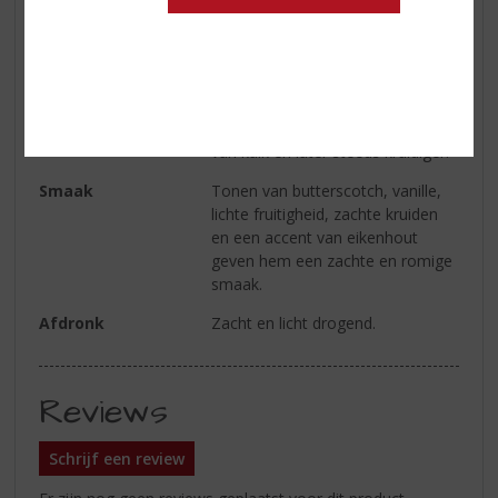
Smaaktype Whisky
Medium & Granig
Kleur
Goud
Geur
Zacht en soepel met aroma’s van
butterscotch, rozijnen, een hint
van kalk en later steeds kruidiger.
Smaak
Tonen van butterscotch, vanille,
lichte fruitigheid, zachte kruiden
en een accent van eikenhout
geven hem een zachte en romige
smaak.
Afdronk
Zacht en licht drogend.
Reviews
Schrijf een review