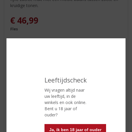
kruidige tonen.
€
46,99
Fles
ETIKETINFORMATIE
Leeftijdscheck
Land van Herkomst
Schotland
Wij vragen altijd naar
uw leeftijd, in de
Regio
Hooglanden
winkels en ook online.
Inhoud
70 CL
Bent u 18 jaar of
ouder?
Alcoholpercentage
40% vol
Soort whisky
Single Malt
Ja, ik ben 18 jaar of ouder