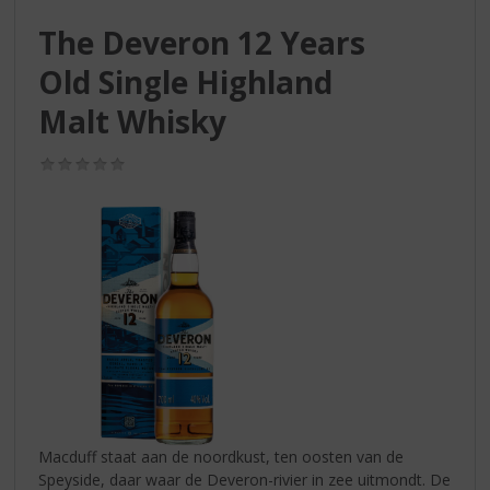
S
p
The Deveron 12 Years
r
Old Single Highland
i
n
Malt Whisky
g
n
(0,0
a
/
a
5)
r
d
e
n
a
v
i
g
a
t
i
Macduff staat aan de noordkust, ten oosten van de
e
Speyside, daar waar de Deveron-rivier in zee uitmondt. De