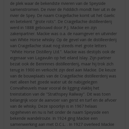
de plek waar de bekendste rivieren van de Speyside
samenstromen. De rivier de Fidddich mondt hier uit in de
rivier de Spey. De naam Craigellachie komt uit het Gaelic
en betekent "grote rots". De Craigellachie distilleerderij
werd in 1888 gebouwd door P.J. Mackie en zijn
zakenpartner. Mackie was o.a. de naamgever en uitvinder
van White Horse whisky. Op de gevel van de distilleerderij
van Craigellachie staat nog steeds met grote letters
"White Horse Distillery Ltd.". Mackie was destijds ook de
eigenaar van Lagavulin op het eiland Islay. Zijn partner
bezat ook de Benrinnes distilleerderij, maar hij trok zich
terug in 1900 en verkocht zijn deel aan Mackie. De keuze
van de bouwplaats van de Craigellachie distilleerderij was
niet alleen het goede water uit de nabijgelegen
Convalheuvels maar vooral de ligging vlakbij het
treinstation van de "Strathspey Railway". Dit was toen
belangrijk voor de aanvoer van gerst en turf en de afvoer
van de whisky. Deze spoorlijn is in 1967 helaas
opgeheven en nu is het onder de naam Speyside een
bekende wandelroute. In 1924 ging Mackie een
samenwerking aan met D.C.L. . In 1927 overleed Mackie