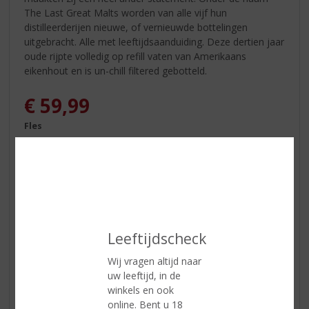
The Last Great Malts worden van alle vijf hun
distilleerderijen nieuwe, of vernieuwde bottelingen
uitgebracht. Alle met leeftijdsaanduiding. Deze dertien jaar
oude rijpte volledig op refill vaten van Amerikaans
eikenhout en is un-chill filtered gebotteld.
€
59,99
Fles
ETIKETINFORMATIE
Leeftijdscheck
Wij vragen altijd naar
Land van Herkomst
Schotland
uw leeftijd, in de
Regio
Speyside
winkels en ook
online. Bent u 18