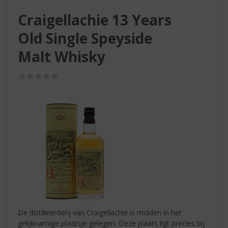
S
p
Craigellachie 13 Years
r
Old Single Speyside
i
n
Malt Whisky
g
n
(0,0
a
/
a
5)
r
d
e
n
a
v
i
g
a
t
i
De distilleerderij van Craigellachie is midden in het
e
gelijknamige plaatsje gelegen. Deze plaats ligt precies bij