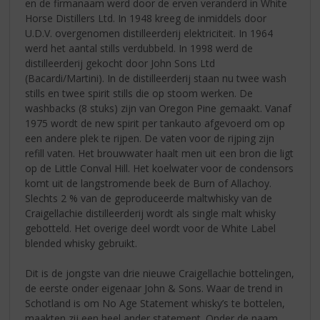
en de firmanaam werd door de erven veranderd in White
Horse Distillers Ltd. In 1948 kreeg de inmiddels door
U.D.V. overgenomen distilleerderij elektriciteit. In 1964
werd het aantal stills verdubbeld. In 1998 werd de
distilleerderij gekocht door John Sons Ltd
(Bacardi/Martini). In de distilleerderij staan nu twee wash
stills en twee spirit stills die op stoom werken. De
washbacks (8 stuks) zijn van Oregon Pine gemaakt. Vanaf
1975 wordt de new spirit per tankauto afgevoerd om op
een andere plek te rijpen. De vaten voor de rijping zijn
refill vaten. Het brouwwater haalt men uit een bron die ligt
op de Little Conval Hill. Het koelwater voor de condensors
komt uit de langstromende beek de Burn of Allachoy.
Slechts 2 % van de geproduceerde maltwhisky van de
Craigellachie distilleerderij wordt als single malt whisky
gebotteld. Het overige deel wordt voor de White Label
blended whisky gebruikt.
Dit is de jongste van drie nieuwe Craigellachie bottelingen,
de eerste onder eigenaar John & Sons. Waar de trend in
Schotland is om No Age Statement whisky’s te bottelen,
maakten zij een heel ander statement. Onder de naam