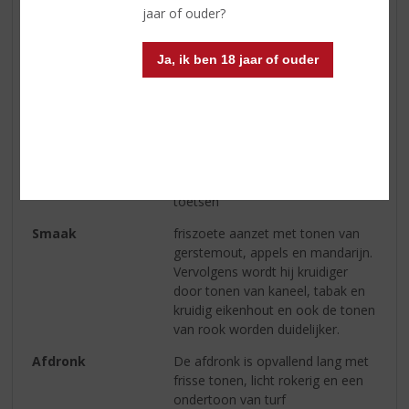
Inhoud
70 CL
jaar of ouder?
Alcoholpercentage
46% vol
Ja, ik ben 18 jaar of ouder
Soort whisky
Single Malt
Smaaktype Whisky
Medium & Granig
Kleur
licht goud
Geur
gesmolten marshmallows en
warme appels met licht gerookte
toetsen
Smaak
friszoete aanzet met tonen van
gerstemout, appels en mandarijn.
Vervolgens wordt hij kruidiger
door tonen van kaneel, tabak en
kruidig eikenhout en ook de tonen
van rook worden duidelijker.
Afdronk
De afdronk is opvallend lang met
frisse tonen, licht rokerig en een
ondertoon van turf