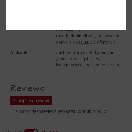
ahornsiroop, gepolitoerde
vloerdelen, handgeschept papier
en donkere toffee.
Smaak
Tonen van crème caramel,
maraskijnkersen,
rabarberkruimeltaart, melasse en
donkere vleesjus. De afdronk is
Afdronk
Zacht en romig met tonen van
gegrild vlees, lijsterbes,
kweepeergelei, bessen en kersen.
Reviews
Schrijf een review
Er zijn nog geen reviews geplaatst voor dit product
EXCL. BTW
INCL. BTW