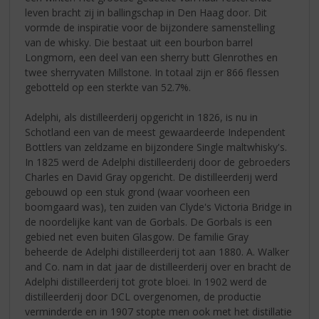
leven bracht zij in ballingschap in Den Haag door. Dit
vormde de inspiratie voor de bijzondere samenstelling
van de whisky. Die bestaat uit een bourbon barrel
Longmorn, een deel van een sherry butt Glenrothes en
twee sherryvaten Millstone. In totaal zijn er 866 flessen
gebotteld op een sterkte van 52.7%.
Adelphi, als distilleerderij opgericht in 1826, is nu in
Schotland een van de meest gewaardeerde Independent
Bottlers van zeldzame en bijzondere Single maltwhisky's.
In 1825 werd de Adelphi distilleerderij door de gebroeders
Charles en David Gray opgericht. De distilleerderij werd
gebouwd op een stuk grond (waar voorheen een
boomgaard was), ten zuiden van Clyde's Victoria Bridge in
de noordelijke kant van de Gorbals. De Gorbals is een
gebied net even buiten Glasgow. De familie Gray
beheerde de Adelphi distilleerderij tot aan 1880. A. Walker
and Co. nam in dat jaar de distilleerderij over en bracht de
Adelphi distilleerderij tot grote bloei. In 1902 werd de
distilleerderij door DCL overgenomen, de productie
verminderde en in 1907 stopte men ook met het distillatie