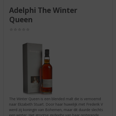
S
p
Adelphi The Winter
r
Queen
i
n
g
(0,0
n
/
5)
a
a
r
d
e
n
a
v
i
g
a
t
The Winter Queen is een blended malt die is vernoemd
i
naar Elizabeth Stuart. Door haar huwelijk met Frederik V
e
werd zij koningin van Bohemen, maar dit duurde slechts
een winter. Het grootse gedeelte van haar resterende