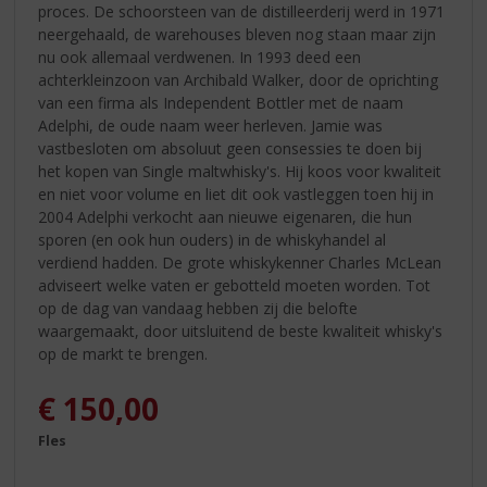
proces. De schoorsteen van de distilleerderij werd in 1971
neergehaald, de warehouses bleven nog staan maar zijn
nu ook allemaal verdwenen. In 1993 deed een
achterkleinzoon van Archibald Walker, door de oprichting
van een firma als Independent Bottler met de naam
Adelphi, de oude naam weer herleven. Jamie was
vastbesloten om absoluut geen consessies te doen bij
het kopen van Single maltwhisky's. Hij koos voor kwaliteit
en niet voor volume en liet dit ook vastleggen toen hij in
2004 Adelphi verkocht aan nieuwe eigenaren, die hun
sporen (en ook hun ouders) in de whiskyhandel al
verdiend hadden. De grote whiskykenner Charles McLean
adviseert welke vaten er gebotteld moeten worden. Tot
op de dag van vandaag hebben zij die belofte
waargemaakt, door uitsluitend de beste kwaliteit whisky's
op de markt te brengen.
€
150,00
Fles