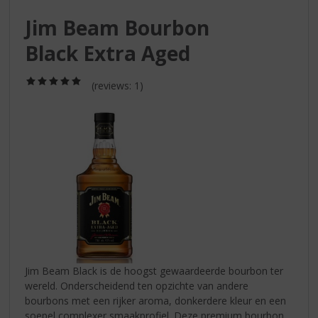
S
p
Jim Beam Bourbon
r
Black Extra Aged
i
n
g
(5,0
(reviews: 1)
n
/
5)
a
a
r
d
e
n
a
v
i
g
a
t
Jim Beam Black is de hoogst gewaardeerde bourbon ter
i
wereld. Onderscheidend ten opzichte van andere
e
bourbons met een rijker aroma, donkerdere kleur en een
soepel complexer smaakprofiel. Deze premium bourbon