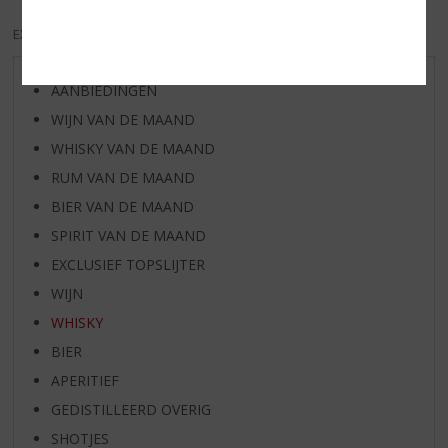
EXCL. BTW
INCL. BTW
AANBIEDINGEN
WIJN VAN DE MAAND
WHISKY VAN DE MAAND
RUM VAN DE MAAND
BIER VAN DE MAAND
SPIRIT VAN DE MAAND
EXCLUSIEF TOPSLIJTER
WIJN
WHISKY
BIER
APERITIEF
GEDISTILLEERD OVERIG
SHOTJES