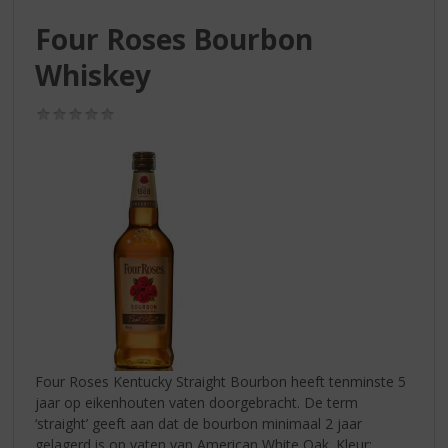
S
p
Four Roses Bourbon
r
Whiskey
i
n
g
(0,0
n
/
5)
a
a
r
d
e
n
a
v
i
g
a
t
Four Roses Kentucky Straight Bourbon heeft tenminste 5
i
jaar op eikenhouten vaten doorgebracht. De term
e
‘straight’ geeft aan dat de bourbon minimaal 2 jaar
gelagerd is op vaten van American White Oak. Kleur: