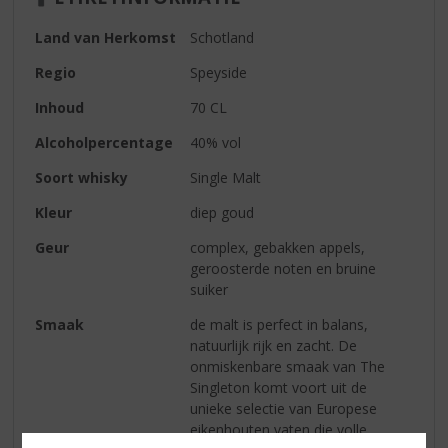
Land van Herkomst
Schotland
Regio
Speyside
Inhoud
70 CL
Alcoholpercentage
40% vol
Soort whisky
Single Malt
Kleur
diep goud
Geur
complex, gebakken appels,
geroosterde noten en bruine
suiker
Smaak
de malt is perfect in balans,
natuurlijk rijk en zacht. De
onmiskenbare smaak van The
Singleton komt voort uit de
unieke selectie van Europese
eikenhouten vaten die volle