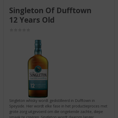
S
p
Singleton Of Dufftown
r
12 Years Old
i
n
g
(0,0
n
/
5)
a
a
r
d
e
n
a
v
i
g
a
t
Singleton whisky wordt gedistilleerd in Dufftown in
i
Speyside. Hier wordt elke fase in het productieproces met
e
grote zorg uitgevoerd om die ongekende zachte, diepe
smaak te creëren. Singleton wordt daarom langer