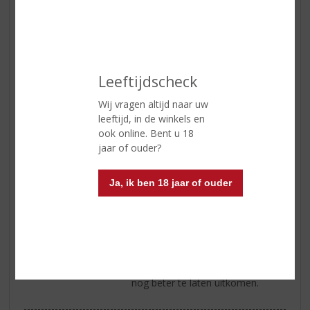
fruitaroma's bieden en
Amerikaanse eikenhouten vaten
die zorgen voor een vleugje
honingzoete vanille. Het is een
volle, zachte single malt,
ontwikkeld als de ideale
Leeftijdscheck
introductie van single malt
whisky's aan nieuwe
Wij vragen altijd naar uw
consumenten. Deze zachte, van
leeftijd, in de winkels en
nature volle Single Malt Scotch
ook online. Bent u 18
Whisky heeft zoete fruittonen,
jaar of ouder?
geroosterde noten, zwarte
bessen, bruine suiker, koffie
Ja, ik ben 18 jaar of ouder
Afdronk
lang aanhoudende, prettig warme
afdronk
Serveertip
puur te drinken of met een
scheutje water, om de klassieke
zoete fruitaroma's van Speyside
nog beter te laten uitkomen.