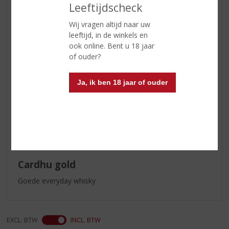
Leeftijdscheck
Serveertip
Drink Cardhu puur of met ijs of
als Hot Toddy met citroen, heet
Wij vragen altijd naar uw
water en kruidnagel
leeftijd, in de winkels en
ook online. Bent u 18 jaar
of ouder?
Reviews
Ja, ik ben 18 jaar of ouder
Schrijf een review
Max
16-09-2022
(4,5
/
5)
Cardhu gold
Goede everyday whisky
EXCL. BTW
INCL. BTW