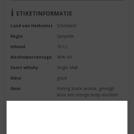
ETIKETINFORMATIE
Land van Herkomst
Schotland
Regio
Speyside
Inhoud
70 CL
Alcoholpercentage
40% vol
Soort whisky
Single Malt
Kleur
goud
Geur
honing zoete aroma, gevolgd
door een stevige body vruchten
Smaak
beetje droog, kruidige tonen van
kaneel en eiken. Neigt naar toffee
en zoetere appeltonen
Afdronk
zalig zacht