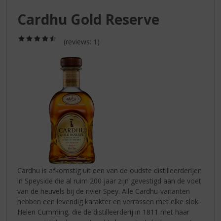
S
p
Cardhu Gold Reserve
r
i
(4,5
(reviews: 1)
n
/
g
5)
n
a
a
r
d
e
n
a
v
i
g
Cardhu is afkomstig uit een van de oudste distilleerderijen
a
in Speyside die al ruim 200 jaar zijn gevestigd aan de voet
t
van de heuvels bij de rivier Spey. Alle Cardhu-varianten
i
hebben een levendig karakter en verrassen met elke slok.
e
Helen Cumming, die de distilleerderij in 1811 met haar