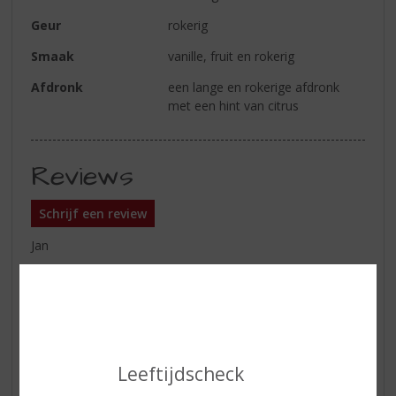
Geur
rokerig
Smaak
vanille, fruit en rokerig
Afdronk
een lange en rokerige afdronk
met een hint van citrus
Reviews
Schrijf een review
Jan
08-06-2025
(4,0
/
5)
Heerlijk
Was goed te drinken ook goed advies gehad
Leeftijdscheck