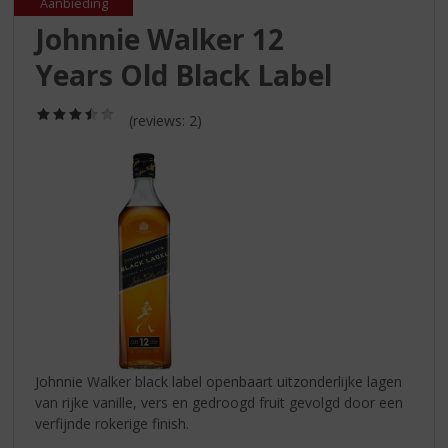
S
Aanbieding
p
Johnnie Walker 12
r
Years Old Black Label
i
n
g
(3,5
(reviews: 2)
n
/
5)
a
a
r
d
e
n
a
v
i
g
a
t
Johnnie Walker black label openbaart uitzonderlijke lagen
i
van rijke vanille, vers en gedroogd fruit gevolgd door een
e
verfijnde rokerige finish.