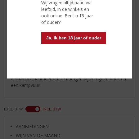
Wij vragen altijd naar uw
leeftijd, in de winkels en
Pim van Gompel
ook online. Bent u 18 jaar
16-01-2020
of ouder?
(3,0
/
5)
Ja, ik ben 18 jaar of ouder
Dhr.
De afdronk van deze Black Label variant van Johnny
Walker laat zich voor levensgenieters het best
combineren met veel chocolade cake , blueberry muffins
en een puike Sigaar in het frisse nieuwe jaar. Een echte
betaalbare aanrader om te nuttigen bij een goed boek en
een kampvuur!
EXCL. BTW
INCL. BTW
AANBIEDINGEN
WIJN VAN DE MAAND