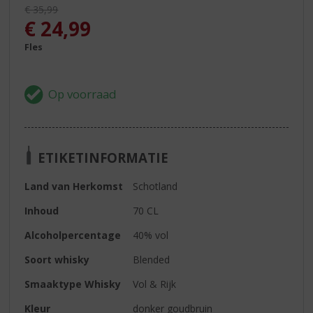
Originele prijs was:
€
35,99
, Huidige prijs is:
€
24,99
Fles
ETIKETINFORMATIE
Land van Herkomst
Schotland
Inhoud
70 CL
Alcoholpercentage
40% vol
Soort whisky
Blended
Smaaktype Whisky
Vol & Rijk
Kleur
donker goudbruin