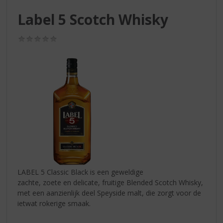
S
p
Label 5 Scotch Whisky
r
i
(0,0
n
/
g
5)
n
a
a
r
d
e
n
a
v
i
g
LABEL 5 Classic Black is een geweldige
a
zachte, zoete en delicate, fruitige Blended Scotch Whisky,
t
met een aanzienlijk deel Speyside malt, die zorgt voor de
i
ietwat rokerige smaak.
e