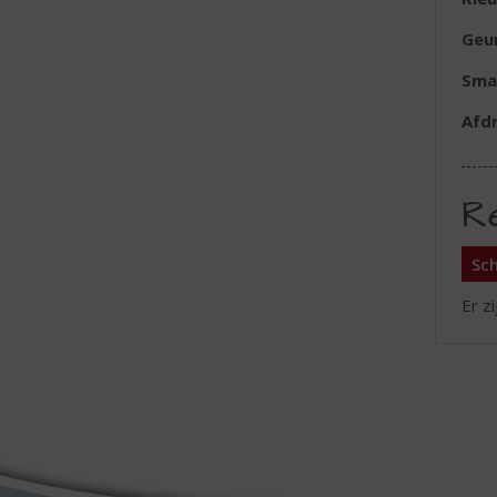
Geu
Sma
Afd
R
Sch
Er z