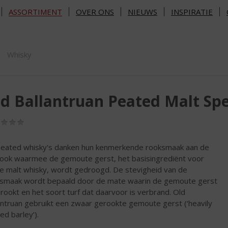
ASSORTIMENT
OVER ONS
NIEUWS
INSPIRATIE
ORTIMENT
Whisky
d Ballantruan Peated Malt Spe
(0,0
/
5)
eated whisky's danken hun kenmerkende rooksmaak aan de
rook waarmee de gemoute gerst, het basisingrediënt voor
le malt whisky, wordt gedroogd. De stevigheid van de
smaak wordt bepaald door de mate waarin de gemoute gerst
erookt en het soort turf dat daarvoor is verbrand. Old
antruan gebruikt een zwaar gerookte gemoute gerst (‘heavily
ed barley’).