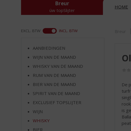
d
Breur
HOME
S
úw topSlijter
p
r
i
ASS
EXCL. BTW
INCL. BTW
Breur
n
g
n
AANBIEDINGEN
a
Ol
WIJN VAN DE MAAND
a
r
WHISKY VAN DE MAAND
d
RUM VAN DE MAAND
e
n
BIER VAN DE MAAND
De p
a
turf
SPIRIT VAN DE MAAND
v
sing
EXCLUSIEF TOPSLIJTER
i
rook
g
is g
WIJN
a
Ball
WHISKY
t
peat
i
BIER