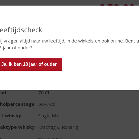
€
59,99
Fles
eeftijdscheck
ij vragen altijd naar uw leeftijd, in de winkels en ook online. Bent 
8 jaar of ouder?
Ja, ik ben 18 jaar of ouder
TIKETINFORMATIE
d van Herkomst
Schotland
oud
70 CL
oholpercentage
50% vol
rt whisky
Single Malt
aktype Whisky
Krachtig & Rokerig
r
warm goud