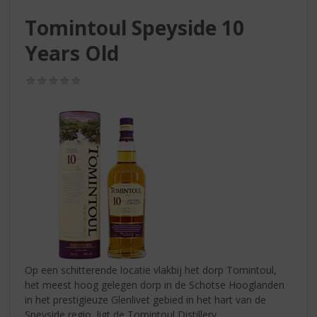
S
p
Tomintoul Speyside 10
r
Years Old
i
n
g
(0,0
n
/
5)
a
a
r
d
e
n
a
v
i
g
a
t
Op een schitterende locatie vlakbij het dorp Tomintoul,
i
het meest hoog gelegen dorp in de Schotse Hooglanden
e
in het prestigieuze Glenlivet gebied in het hart van de
Speyside regio, ligt de Tomintoul Distillery.