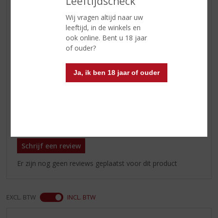
Leeftijdscheck
Geur
licht, met tonen van toffee en een
Wij vragen altijd naar uw
hint van rozijnen
leeftijd, in de winkels en
ook online. Bent u 18 jaar
Smaak
zuiver, romig; mooie balans van
of ouder?
zoet met zachte tonen van
eikenhout
Ja, ik ben 18 jaar of ouder
Afdronk
lang, eerst wat zoet en
vervolgens kruidige houttonen
Reviews
Schrijf een review
Er zijn nog geen reviews geplaatst voor dit product
EXCL. BTW
INCL. BTW