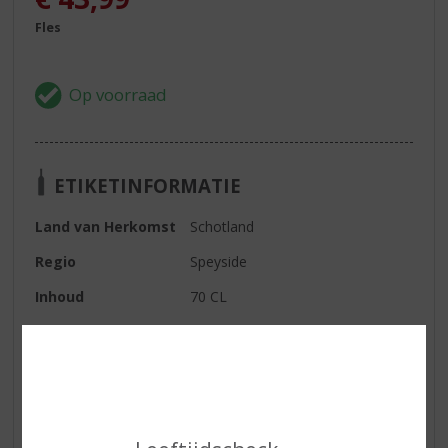
Fles
ETIKETINFORMATIE
Land van Herkomst
Schotland
Regio
Speyside
Inhoud
70 CL
Alcoholpercentage
40% vol
Soort whisky
Single Malt
Smaaktype Whisky
Mild & Zacht
Kleur
goud