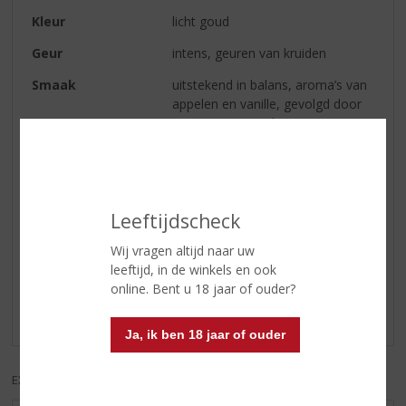
Kleur
licht goud
Geur
intens, geuren van kruiden
Smaak
uitstekend in balans, aroma’s van
appelen en vanille, gevolgd door
naar zoet nijgende tonen van
bloemen
Afdronk
verfijnd en uitermate fris
Leeftijdscheck
Reviews
Wij vragen altijd naar uw
leeftijd, in de winkels en ook
Schrijf een review
online. Bent u 18 jaar of ouder?
Er zijn nog geen reviews geplaatst voor dit product
Ja, ik ben 18 jaar of ouder
EXCL. BTW
INCL. BTW