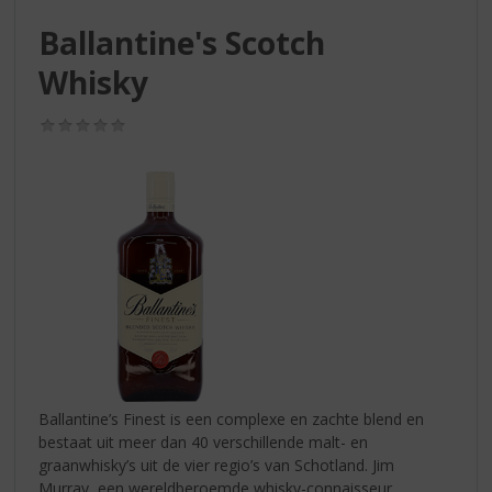
S
p
Ballantine's Scotch
r
Whisky
i
n
g
(0,0
n
/
5)
a
a
r
d
e
n
a
v
i
g
a
t
Ballantine’s Finest is een complexe en zachte blend en
i
bestaat uit meer dan 40 verschillende malt- en
e
graanwhisky’s uit de vier regio’s van Schotland. Jim
Murray, een wereldberoemde whisky-connaisseur