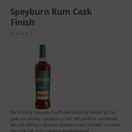
S
p
Speyburn Rum Cask
r
Finish
i
n
g
(0,0
n
/
5)
a
a
r
d
e
n
a
v
i
g
a
t
De Schotse Speyside heeft veel moois te bieden als het
i
gaat om whisky. Speyburn is hier het perfecte voorbeeld
e
van. De whisky’s spreken uiteraard voor zichzelf. Nu meer
dan ooit. De stijl is elegant en herkenbaar.