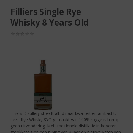
S
p
Filliers Single Rye
r
Whisky 8 Years Old
i
n
g
(0,0
n
/
5)
a
a
r
d
e
n
a
v
i
g
a
t
Filliers Distillery streeft altijd naar kwaliteit en ambacht,
i
deze Rye Whisky 8YO gemaakt van 100% rogge is hierop
e
geen uitzondering. Met traditionele distillatie in koperen
stookketels en een rijping van 8 jaar op nieuwe vaten van