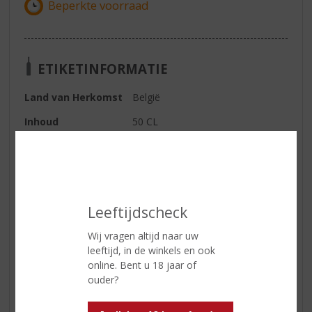
ETIKETINFORMATIE
Land van Herkomst
België
Inhoud
50 CL
Alcoholpercentage
46.5% vol
Geur
kruidig en prikkelend
Smaak
vanille, chocolade, licht kruidig en
Leeftijdscheck
zwarte peper
Afdronk
lang en warm
Wij vragen altijd naar uw
leeftijd, in de winkels en ook
online. Bent u 18 jaar of
ouder?
Reviews