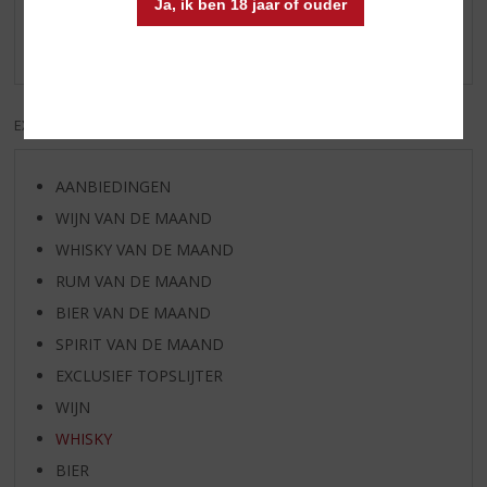
Ja, ik ben 18 jaar of ouder
Schrijf een review
Er zijn nog geen reviews geplaatst voor dit product
EXCL. BTW
INCL. BTW
AANBIEDINGEN
WIJN VAN DE MAAND
WHISKY VAN DE MAAND
RUM VAN DE MAAND
BIER VAN DE MAAND
SPIRIT VAN DE MAAND
EXCLUSIEF TOPSLIJTER
WIJN
WHISKY
BIER