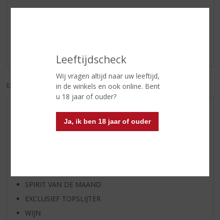
Reviews
Schrijf een review
Er zijn nog geen reviews geplaatst voor dit product
Leeftijdscheck
Wij vragen altijd naar uw leeftijd,
EXCL. BTW
INCL. BTW
in de winkels en ook online. Bent
u 18 jaar of ouder?
AANBIEDINGEN
Ja, ik ben 18 jaar of ouder
WIJN VAN DE MAAND
WHISKY VAN DE MAAND
RUM VAN DE MAAND
BIER VAN DE MAAND
SPIRIT VAN DE MAAND
EXCLUSIEF TOPSLIJTER
WIJN