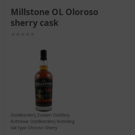
S
p
Millstone OL Oloroso
r
sherry cask
i
n
g
(0,0
n
/
5)
a
a
r
d
e
n
a
v
i
g
a
t
Distilleerderij Zuidam Distillery
i
Bottelaar Distilleerderij Botteling
e
Vat type Oloroso Sherry