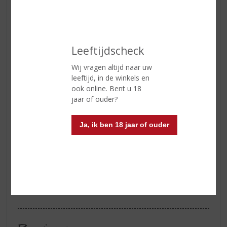
Geur
Mooie evenwichtige rokerigheid
op de voorgrond gecombineerd
met een frisheid van rood fruit en
wat citrus op de achtergrond. Na
verloop van tijd worden de
Leeftijdscheck
turfachtige tonen iets meer
Wij vragen altijd naar uw
uitgesproken, maar in balans met
leeftijd, in de winkels en
de citrusachtige tonen van verse
ook online. Bent u 18
citroenen en limoenen.
jaar of ouder?
Smaak
Elegante geturfde aroma’s
gecombineerd met
Ja, ik ben 18 jaar of ouder
sinaasappelmarmelade en een
kenmerkende kruidigheid
Afdronk
Elegante geturfde aroma’s
gecombineerd met
sinaasappelmarmelade en een
kenmerkende kruidigheid