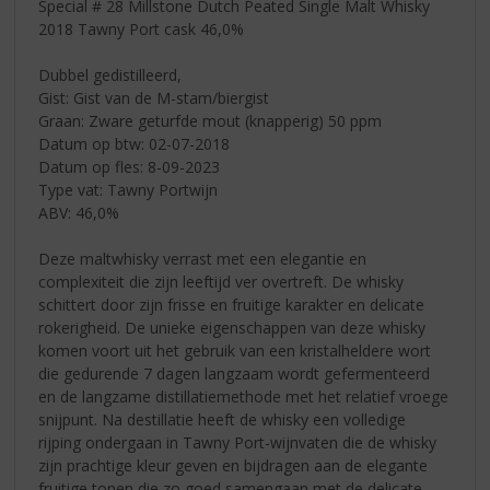
Special # 28 Millstone Dutch Peated Single Malt Whisky
2018 Tawny Port cask 46,0%
Dubbel gedistilleerd,
Gist: Gist van de M-stam/biergist
Graan: Zware geturfde mout (knapperig) 50 ppm
Datum op btw: 02-07-2018
Datum op fles: 8-09-2023
Type vat: Tawny Portwijn
ABV: 46,0%
Deze maltwhisky verrast met een elegantie en
complexiteit die zijn leeftijd ver overtreft. De whisky
schittert door zijn frisse en fruitige karakter en delicate
rokerigheid. De unieke eigenschappen van deze whisky
komen voort uit het gebruik van een kristalheldere wort
die gedurende 7 dagen langzaam wordt gefermenteerd
en de langzame distillatiemethode met het relatief vroege
snijpunt. Na destillatie heeft de whisky een volledige
rijping ondergaan in Tawny Port-wijnvaten die de whisky
zijn prachtige kleur geven en bijdragen aan de elegante
fruitige tonen die zo goed samengaan met de delicate