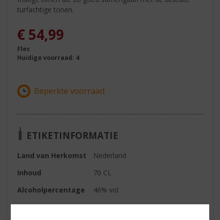
turfachtige tonen.
€
54,99
Fles
Huidige voorraad: 4
ETIKETINFORMATIE
Land van Herkomst
Nederland
Inhoud
70 CL
Alcoholpercentage
46% vol
Kleur
Rood Goud