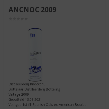
S
p
ANCNOC 2009
r
i
(0,0
n
/
g
5)
n
a
a
r
d
e
n
a
v
i
g
Distilleerderij Knockdhu
a
Bottelaar Distilleerderij Botteling
t
Vintage 2009
i
Gebotteld 13.08.2021
e
Vat type 1st fill Spanish Oak, ex-American Bourbon