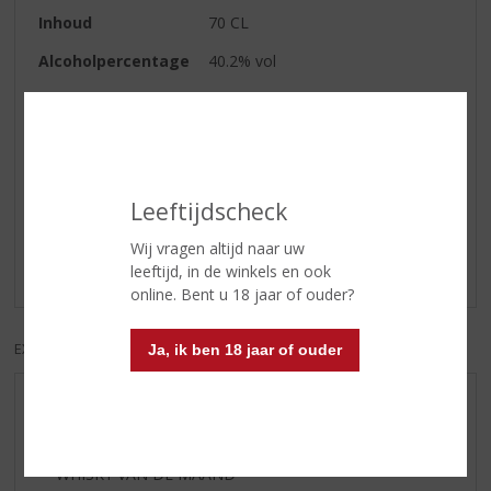
Inhoud
70 CL
Alcoholpercentage
40.2% vol
Soort whisky
Single Malt
Reviews
Leeftijdscheck
Schrijf een review
Wij vragen altijd naar uw
leeftijd, in de winkels en ook
Er zijn nog geen reviews geplaatst voor dit product
online. Bent u 18 jaar of ouder?
EXCL. BTW
INCL. BTW
Ja, ik ben 18 jaar of ouder
AANBIEDINGEN
WIJN VAN DE MAAND
WHISKY VAN DE MAAND