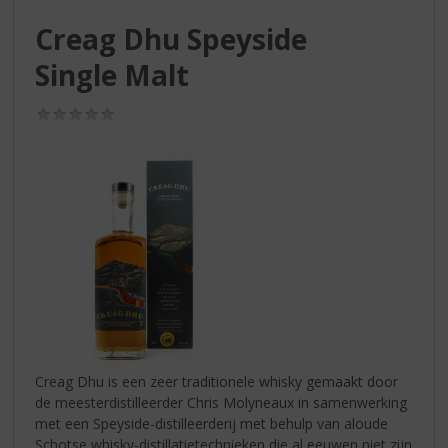
S
p
Creag Dhu Speyside
r
Single Malt
i
n
g
(0,0
n
/
5)
a
a
r
d
e
n
a
v
i
g
a
t
Creag Dhu is een zeer traditionele whisky gemaakt door
i
de meesterdistilleerder Chris Molyneaux in samenwerking
e
met een Speyside-distilleerderij met behulp van aloude
Schotse whisky-distillatietechnieken die al eeuwen niet zijn