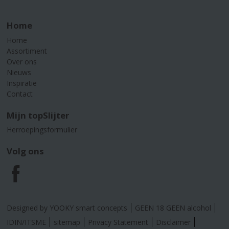
Home
Home
Assortiment
Over ons
Nieuws
Inspiratie
Contact
Mijn topSlijter
Herroepingsformulier
Volg ons
F
a
Designed by YOOKY smart concepts
GEEN 18 GEEN alcohol
c
IDIN/ITSME
sitemap
Privacy Statement
Disclaimer