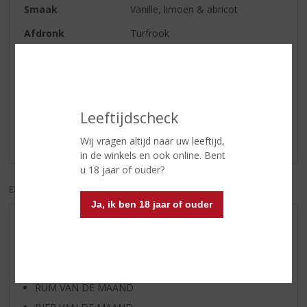
Smaak
Vanille, limoen & abricot
Afdronk
Turfrook
Reviews
Leeftijdscheck
Schrijf een review
Wij vragen altijd naar uw leeftijd,
Er zijn nog geen reviews geplaatst voor dit product
in de winkels en ook online. Bent
u 18 jaar of ouder?
EXCL. BTW
INCL. BTW
Ja, ik ben 18 jaar of ouder
AANBIEDINGEN
WIJN VAN DE MAAND
WHISKY VAN DE MAAND
RUM VAN DE MAAND