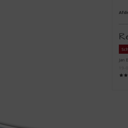
Afd
R
Sch
Jan 
19-