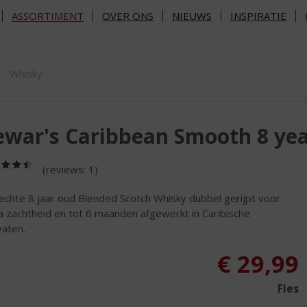
ASSORTIMENT
OVER ONS
NIEUWS
INSPIRATIE
ORTIMENT
Whisky
war's Caribbean Smooth 8 yea
(4,5
(reviews: 1)
/
5)
echte 8 jaar oud Blended Scotch Whisky dubbel gerijpt voor
a zachtheid en tot 6 maanden afgewerkt in Caribische
aten.
€
29,99
Fles