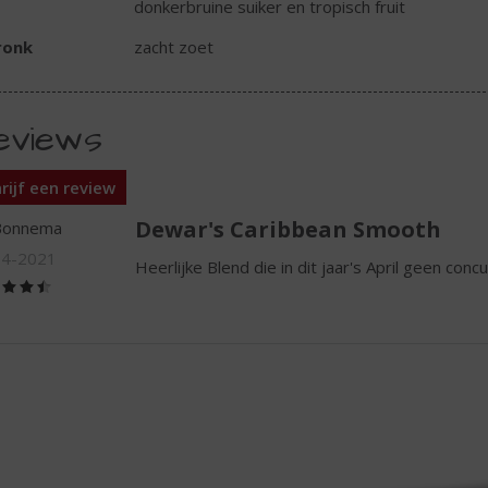
donkerbruine suiker en tropisch fruit
ronk
zacht zoet
eviews
rijf een review
Dewar's Caribbean Smooth
Bonnema
04-2021
Heerlijke Blend die in dit jaar's April geen conc
(4,5
/
5)