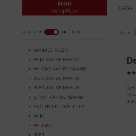
d
Breur
HOME
S
úw topSlijter
p
r
i
ASS
EXCL. BTW
INCL. BTW
Breur
n
g
n
AANBIEDINGEN
a
De
WIJN VAN DE MAAND
a
r
WHISKY VAN DE MAAND
d
RUM VAN DE MAAND
e
n
BIER VAN DE MAAND
Een 
a
extr
SPIRIT VAN DE MAAND
v
rumv
EXCLUSIEF TOPSLIJTER
i
g
WIJN
a
WHISKY
t
i
BIER