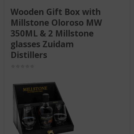
S
p
Wooden Gift Box with
r
Millstone Oloroso MW
i
n
350ML & 2 Millstone
g
n
glasses Zuidam
a
a
Distillers
r
d
(0,0
e
/
5)
n
a
v
i
g
a
t
i
e