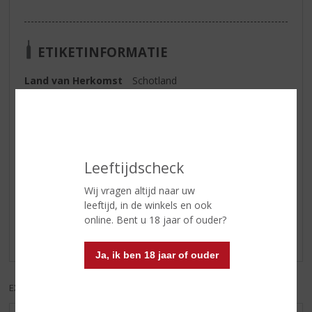
ETIKETINFORMATIE
Land van Herkomst
Schotland
Inhoud
70 CL
Alcoholpercentage
46% vol
Leeftijdscheck
Reviews
Wij vragen altijd naar uw
leeftijd, in de winkels en ook
Schrijf een review
online. Bent u 18 jaar of ouder?
Er zijn nog geen reviews geplaatst voor dit product
Ja, ik ben 18 jaar of ouder
EXCL. BTW
INCL. BTW