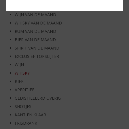
AANBIEDINGEN
WIJN VAN DE MAAND
WHISKY VAN DE MAAND
RUM VAN DE MAAND
BIER VAN DE MAAND
SPIRIT VAN DE MAAND
EXCLUSIEF TOPSLIJTER
WIJN
WHISKY
BIER
APERITIEF
GEDISTILLEERD OVERIG
SHOTJES
KANT EN KLAAR
FRISDRANK