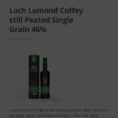
S
p
Loch Lomond Coffey
r
still Peated Single
i
n
Grain 46%
g
n
(0,0
a
/
a
5)
r
d
e
n
a
v
i
g
a
t
i
Loch Lomond Single Grain whisky gebruikt alleen de beste
e
gemoute gerst. Gedistilleerd in een Coffey Still, deze