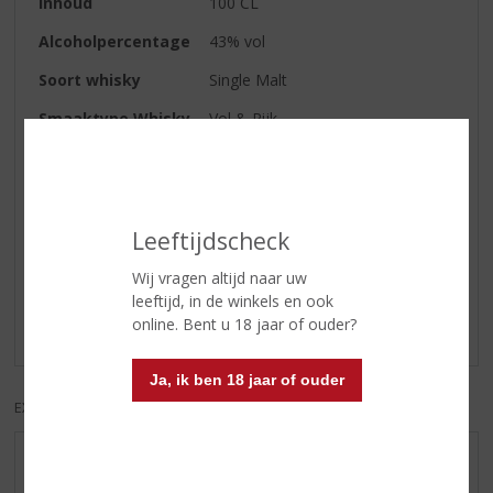
Inhoud
100 CL
Alcoholpercentage
43% vol
Soort whisky
Single Malt
Smaaktype Whisky
Vol & Rijk
Kleur
goud
Reviews
Leeftijdscheck
Wij vragen altijd naar uw
Schrijf een review
leeftijd, in de winkels en ook
online. Bent u 18 jaar of ouder?
Er zijn nog geen reviews geplaatst voor dit product
Ja, ik ben 18 jaar of ouder
EXCL. BTW
INCL. BTW
AANBIEDINGEN