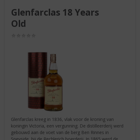
S
p
Glenfarclas 18 Years
r
Old
i
n
g
(0,0
n
/
5)
a
a
r
d
e
n
a
v
i
g
a
t
Glenfarclas kreeg in 1836, vlak voor de kroning van
i
koningin Victoria, een vergunning. De distilleerderij werd
e
gebouwd aan de voet van de berg Ben Rinnes in
Speyside, bij de Rechlerich boerderij. In 1865 werd de