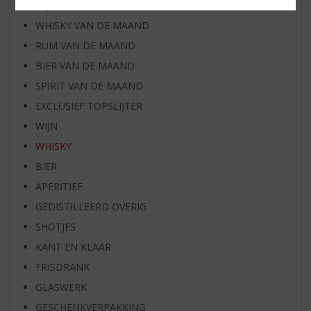
WIJN VAN DE MAAND
WHISKY VAN DE MAAND
RUM VAN DE MAAND
BIER VAN DE MAAND
SPIRIT VAN DE MAAND
EXCLUSIEF TOPSLIJTER
WIJN
WHISKY
BIER
APERITIEF
GEDISTILLEERD OVERIG
SHOTJES
KANT EN KLAAR
FRISDRANK
GLASWERK
GESCHENKVERPAKKING