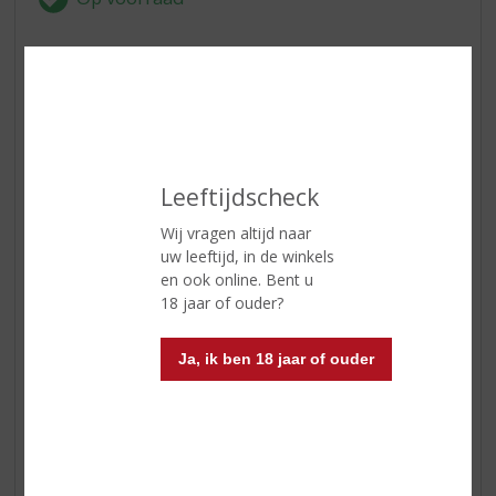
ETIKETINFORMATIE
Land van Herkomst
Chili
Druivensoort
Cabernet Sauvignon
Leeftijdscheck
Inhoud
70 CL
Wij vragen altijd naar
uw leeftijd, in de winkels
Alcoholpercentage
13.5% vol
en ook online. Bent u
Soort wijn
Rood
18 jaar of ouder?
Smaaktype Wijn
Robuust & Intens
Ja, ik ben 18 jaar of ouder
Kleur
Robijnrood
Geur
Geur van rijp rood fruit en een
lichte tint van vanille en tabak. O
Smaak
op de tong heeft deze wijn rijke