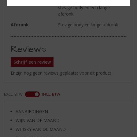
en zachte tannines met een
stevige body en een lange
afdronk.
Afdronk
Stevige body en lange afdronk
Reviews
Schrijf een review
Er zijn nog geen reviews geplaatst voor dit product
EXCL. BTW
INCL. BTW
AANBIEDINGEN
WIJN VAN DE MAAND
WHISKY VAN DE MAAND