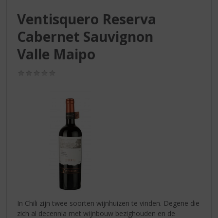
S
p
Ventisquero Reserva
r
Cabernet Sauvignon
i
n
Valle Maipo
g
n
(0,0
a
/
a
5)
r
d
e
n
a
v
i
g
a
t
i
In Chili zijn twee soorten wijnhuizen te vinden. Degene die
e
zich al decennia met wijnbouw bezighouden en de