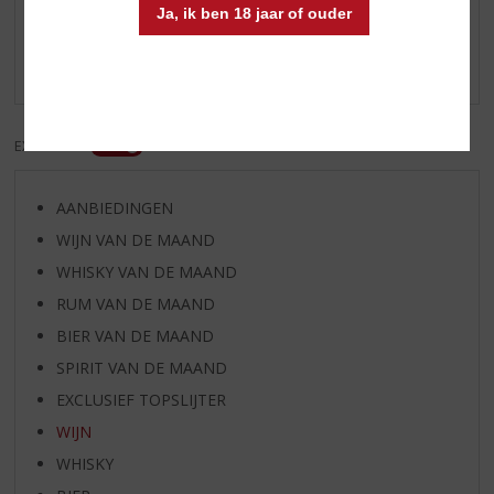
Ja, ik ben 18 jaar of ouder
Schrijf een review
Er zijn nog geen reviews geplaatst voor dit product
EXCL. BTW
INCL. BTW
AANBIEDINGEN
WIJN VAN DE MAAND
WHISKY VAN DE MAAND
RUM VAN DE MAAND
BIER VAN DE MAAND
SPIRIT VAN DE MAAND
EXCLUSIEF TOPSLIJTER
WIJN
WHISKY