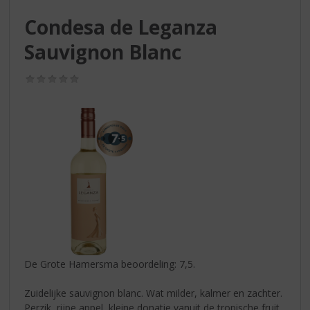
S
p
Condesa de Leganza
r
Sauvignon Blanc
i
n
g
(0,0
n
/
5)
a
a
r
d
e
n
a
v
i
g
a
t
De Grote Hamersma beoordeling: 7,5.
i
e
Zuidelijke sauvignon blanc. Wat milder, kalmer en zachter.
Perzik, rijpe appel, kleine donatie vanuit de tropische fruit