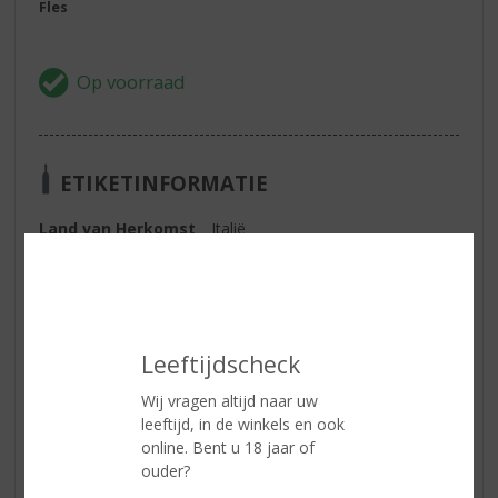
Fles
ETIKETINFORMATIE
Land van Herkomst
Italië
Druivensoort
Negroamaro
Inhoud
75 CL
Alcoholpercentage
13.5% vol
Leeftijdscheck
Soort wijn
Rood
Wij vragen altijd naar uw
Smaaktype Wijn
Robuust & Intens
leeftijd, in de winkels en ook
online. Bent u 18 jaar of
ouder?