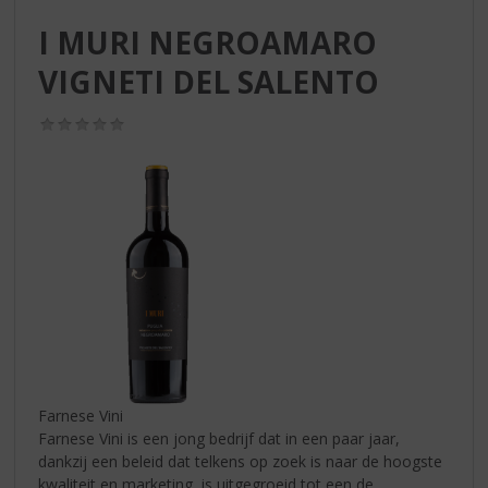
S
p
I MURI NEGROAMARO
r
VIGNETI DEL SALENTO
i
n
g
(0,0
n
/
5)
a
a
r
d
e
n
a
v
i
g
a
t
Farnese Vini
i
Farnese Vini is een jong bedrijf dat in een paar jaar,
e
dankzij een beleid dat telkens op zoek is naar de hoogste
kwaliteit en marketing, is uitgegroeid tot een de