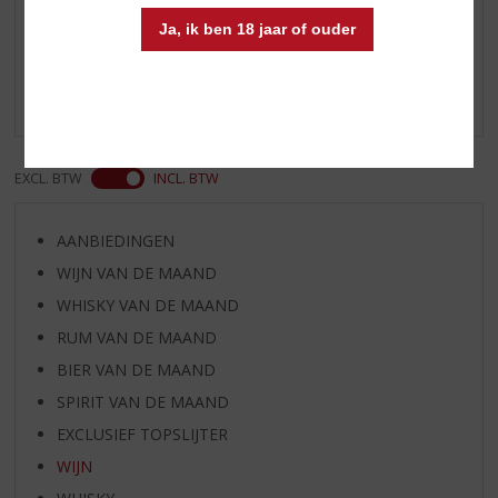
Reviews
Ja, ik ben 18 jaar of ouder
Schrijf een review
Er zijn nog geen reviews geplaatst voor dit product
EXCL. BTW
INCL. BTW
AANBIEDINGEN
WIJN VAN DE MAAND
WHISKY VAN DE MAAND
RUM VAN DE MAAND
BIER VAN DE MAAND
SPIRIT VAN DE MAAND
EXCLUSIEF TOPSLIJTER
WIJN