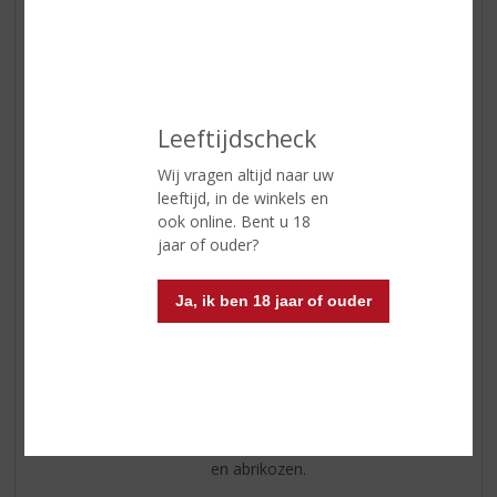
ETIKETINFORMATIE
Leeftijdscheck
Land van Herkomst
Frankrijk
Wij vragen altijd naar uw
leeftijd, in de winkels en
Regio
Champagne
ook online. Bent u 18
jaar of ouder?
Inhoud
75 CL
Alcoholpercentage
12% vol
Ja, ik ben 18 jaar of ouder
Soort wijn
Champagne
Kleur
lichtgele kleur
Geur
tropisch zacht fruit en rijpe appel.
Smaak
zoet met tonen van rijpe perziken
en abrikozen.