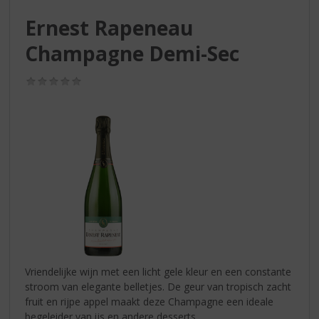
S
p
Ernest Rapeneau
r
Champagne Demi-Sec
i
n
g
(0,0
n
/
5)
a
a
r
d
e
n
a
v
i
g
a
t
Vriendelijke wijn met een licht gele kleur en een constante
i
stroom van elegante belletjes. De geur van tropisch zacht
e
fruit en rijpe appel maakt deze Champagne een ideale
begeleider van ijs en andere desserts.