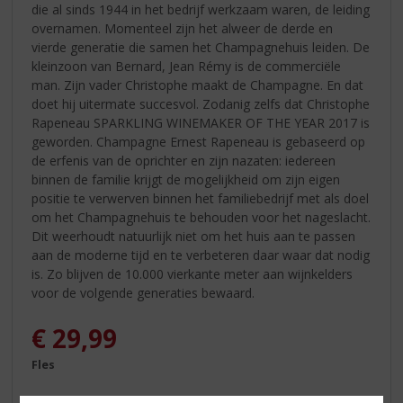
die al sinds 1944 in het bedrijf werkzaam waren, de leiding
overnamen. Momenteel zijn het alweer de derde en
vierde generatie die samen het Champagnehuis leiden. De
kleinzoon van Bernard, Jean Rémy is de commerciële
man. Zijn vader Christophe maakt de Champagne. En dat
doet hij uitermate succesvol. Zodanig zelfs dat Christophe
Rapeneau SPARKLING WINEMAKER OF THE YEAR 2017 is
geworden. Champagne Ernest Rapeneau is gebaseerd op
de erfenis van de oprichter en zijn nazaten: iedereen
binnen de familie krijgt de mogelijkheid om zijn eigen
positie te verwerven binnen het familiebedrijf met als doel
om het Champagnehuis te behouden voor het nageslacht.
Dit weerhoudt natuurlijk niet om het huis aan te passen
aan de moderne tijd en te verbeteren daar waar dat nodig
is. Zo blijven de 10.000 vierkante meter aan wijnkelders
voor de volgende generaties bewaard.
€
29,99
Fles