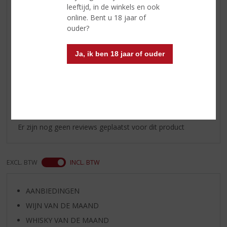
leeftijd, in de winkels en ook
rond, harmonieus en
online. Bent u 18 jaar of
gestructureerd met een heerlijk
ouder?
lange afdronk.
Serveertip
8-10°C
Ja, ik ben 18 jaar of ouder
Reviews
Schrijf een review
Er zijn nog geen reviews geplaatst voor dit product
EXCL. BTW
INCL. BTW
AANBIEDINGEN
WIJN VAN DE MAAND
WHISKY VAN DE MAAND