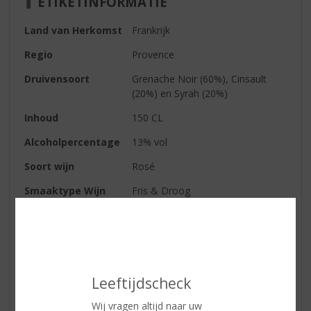
ETIKETINFORMATIE
Land van Herkomst
Frankrijk
Regio
Provence
Druivensoort
Grenache Noir (60%), Cinsault
(20%) en Syrah (20%)
Inhoud
150 CL
Alcoholpercentage
13% vol
Soort wijn
Rosé
Smaaktype Wijn
Fris & Droog
Kleur
Zalm roze
Geur
Delicate tonen van rijpe
mandarijnen, frambozen en
bosaardbeien.
Leeftijdscheck
Smaak
Een fris en fruitige wijn, delicaat
Wij vragen altijd naar uw
met een crispy smaak. Prachtig