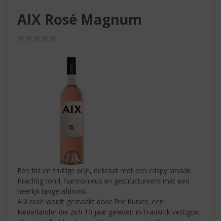
S
p
AIX Rosé Magnum
r
i
(0,0
n
/
g
5)
n
a
a
r
d
e
n
a
v
i
g
Een fris en fruitige wijn, delicaat met een crispy smaak.
a
Prachtig rond, harmonieus en gestructureerd met een
t
heerlijk lange afdronk.
i
AIX rosé wordt gemaakt door Eric Kurver, een
e
Nederlander die zich 10 jaar geleden in Frankrijk vestigde.