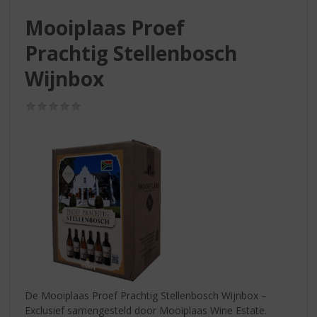
S
p
Mooiplaas Proef
r
Prachtig Stellenbosch
i
n
Wijnbox
g
n
(0,0
a
/
a
5)
r
d
e
n
a
v
i
g
a
t
i
De Mooiplaas Proef Prachtig Stellenbosch Wijnbox –
e
Exclusief samengesteld door Mooiplaas Wine Estate.