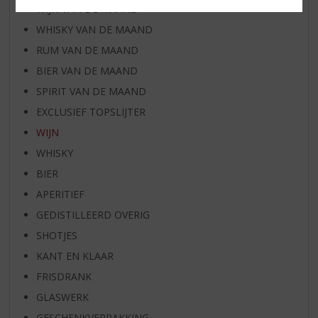
WIJN VAN DE MAAND
WHISKY VAN DE MAAND
RUM VAN DE MAAND
BIER VAN DE MAAND
SPIRIT VAN DE MAAND
EXCLUSIEF TOPSLIJTER
WIJN
WHISKY
BIER
APERITIEF
GEDISTILLEERD OVERIG
SHOTJES
KANT EN KLAAR
FRISDRANK
GLASWERK
GESCHENKVERPAKKING