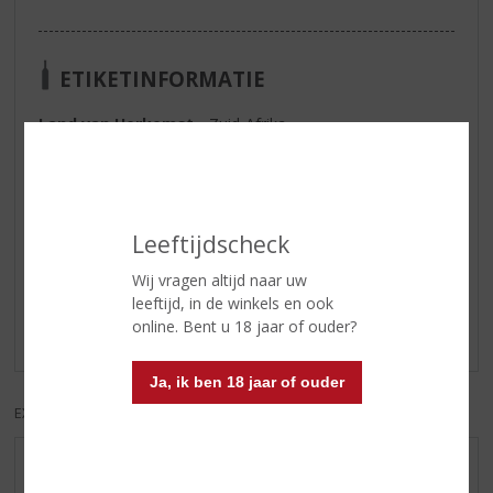
ETIKETINFORMATIE
Land van Herkomst
Zuid-Afrika
Inhoud
450 CL
Reviews
Leeftijdscheck
Wij vragen altijd naar uw
Schrijf een review
leeftijd, in de winkels en ook
online. Bent u 18 jaar of ouder?
Er zijn nog geen reviews geplaatst voor dit product
Ja, ik ben 18 jaar of ouder
EXCL. BTW
INCL. BTW
AANBIEDINGEN