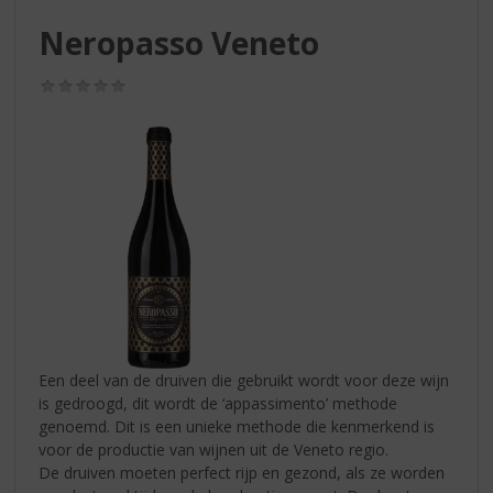
S
p
Neropasso Veneto
r
i
(0,0
n
/
g
5)
n
a
a
r
d
e
n
a
v
i
g
Een deel van de druiven die gebruikt wordt voor deze wijn
a
is gedroogd, dit wordt de ‘appassimento’ methode
t
genoemd. Dit is een unieke methode die kenmerkend is
i
voor de productie van wijnen uit de Veneto regio.
e
De druiven moeten perfect rijp en gezond, als ze worden