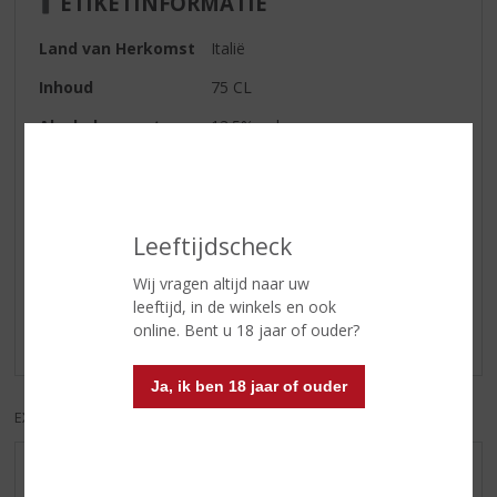
ETIKETINFORMATIE
Land van Herkomst
Italië
Inhoud
75 CL
Alcoholpercentage
13.5% vol
Soort wijn
Rood
Leeftijdscheck
Reviews
Wij vragen altijd naar uw
Schrijf een review
leeftijd, in de winkels en ook
online. Bent u 18 jaar of ouder?
Er zijn nog geen reviews geplaatst voor dit product
Ja, ik ben 18 jaar of ouder
EXCL. BTW
INCL. BTW
AANBIEDINGEN