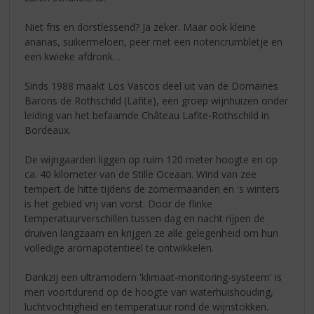
Niet fris en dorstlessend? Ja zeker. Maar ook kleine
ananas, suikermeloen, peer met een notencrumbletje en
een kwieke afdronk. .
Sinds 1988 maakt Los Vascos deel uit van de Domaines
Barons de Rothschild (Lafite), een groep wijnhuizen onder
leiding van het befaamde Château Lafite-Rothschild in
Bordeaux.
De wijngaarden liggen op ruim 120 meter hoogte en op
ca. 40 kilometer van de Stille Oceaan. Wind van zee
tempert de hitte tijdens de zomermaanden en 's winters
is het gebied vrij van vorst. Door de flinke
temperatuurverschillen tussen dag en nacht rijpen de
druiven langzaam en krijgen ze alle gelegenheid om hun
volledige aromapotentieel te ontwikkelen.
Dankzij een ultramodern 'klimaat-monitoring-systeem' is
men voortdurend op de hoogte van waterhuishouding,
luchtvochtigheid en temperatuur rond de wijnstokken.