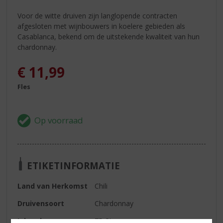
Voor de witte druiven zijn langlopende contracten
afgesloten met wijnbouwers in koelere gebieden als
Casablanca, bekend om de uitstekende kwaliteit van hun
chardonnay.
€
11,99
Fles
ETIKETINFORMATIE
Land van Herkomst
Chili
Druivensoort
Chardonnay
Inhoud
75 CL