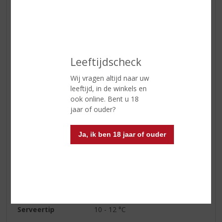
Alcoholpercentage
14% vol
Soort wijn
Wit
Smaaktype Wijn
Fruitig & Zacht
Leeftijdscheck
Kleur
Deze wijn is lichtgeel van kleur.
Wij vragen altijd naar uw
Geur
De geur is rijk aan fruitaroma's
leeftijd, in de winkels en
zoals banaan, abrikoos, kruisbes,
ook online. Bent u 18
goudbes, kumquat en gele pruim,
jaar of ouder?
met accenten van komkommer,
gele paprika en groene olijf.
Ja, ik ben 18 jaar of ouder
Smaak
De smaak is fris en romig, met
een aangename zuiveltoon, zo
typerend voor chardonnay.
Wijn-spijs
Aperitief, vis, oesters, kip, milde
kazen.
Serveertip
10 - 12 °C