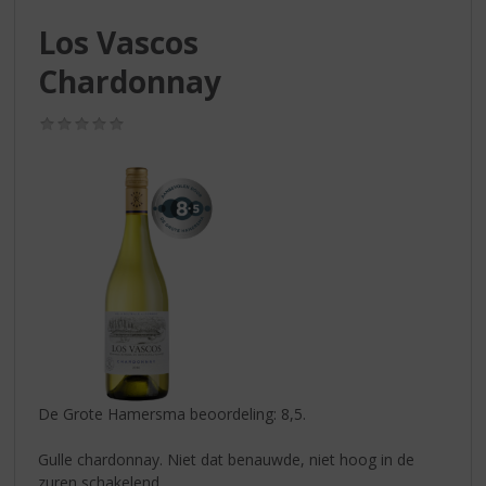
S
p
Los Vascos
r
Chardonnay
i
n
g
(0,0
n
/
5)
a
a
r
d
e
n
a
v
i
g
a
t
De Grote Hamersma beoordeling: 8,5.
i
e
Gulle chardonnay. Niet dat benauwde, niet hoog in de
zuren schakelend.