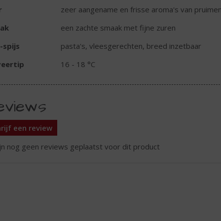
r
zeer aangename en frisse aroma's van pruime
ak
een zachte smaak met fijne zuren
-spijs
pasta's, vleesgerechten, breed inzetbaar
eertip
16 - 18 °C
eviews
rijf een review
ijn nog geen reviews geplaatst voor dit product