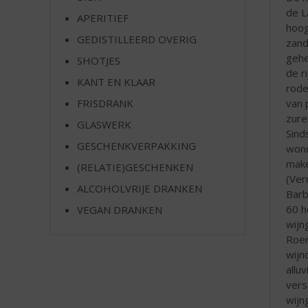
e
de L
APERITIEF
hoog
GEDISTILLEERD OVERIG
zand
gehe
SHOTJES
de r
KANT EN KLAAR
rode
van 
FRISDRANK
zure
GLASWERK
Sind
GESCHENKVERPAKKING
wond
make
(RELATIE)GESCHENKEN
(Ver
ALCOHOLVRIJE DRANKEN
Barb
60 h
VEGAN DRANKEN
wijn
Roer
wijn
allu
vers
wijn