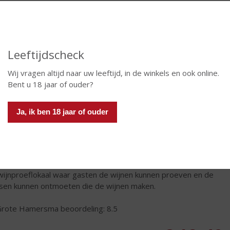
ele prijzen die deze karaktervolle wijnen hebben gewonnen,
n op het conto van Giovanni Negro. Hij wijdt zich met grote
ie aan het nóg beter maken van de wijnen omdat het altijd nóg
 kan, vindt hij. Maar dat doet hij niet alleen. De hele familie
 mee: zijn zoon Gabriele is verantwoordelijk voor de
Leeftijdscheck
gaarden; Angelo maakt samen met zijn vader de wijn; dochter
uela is verantwoordelijk voor de exportmarkt; Giuseppe voor
Wij vragen altijd naar uw leeftijd, in de winkels en ook online.
taliaanse markt en zijn vrouw Marisa ontvangt bezoekers in de
Bent u 18 jaar of ouder?
kelder Santa Anna in Monteu Roero.
eschiedenis van de Azienda Agricola Negro Angelo e Figli
Ja, ik ben 18 jaar of ouder
n in 1670 toen Giovanni Dominico Negro de eigenaar was van
nu het Perdaudin landgoed heet, een huis met een oven, een
vloer, een kelder en omringd door wijngaarden. Momenteel ligt
art van het familiebedrijf in de Cascina Riveri wijnkelder in het
ne gehucht S. Anna. Hier worden de wijnen gemaakt. Daar is ook
wijnproeflokaal waar gasten de wijnen kunnen proeven en de
en kunnen ontmoeten die de wijnen maken.
rote Hamersma beoordeling: 8.5