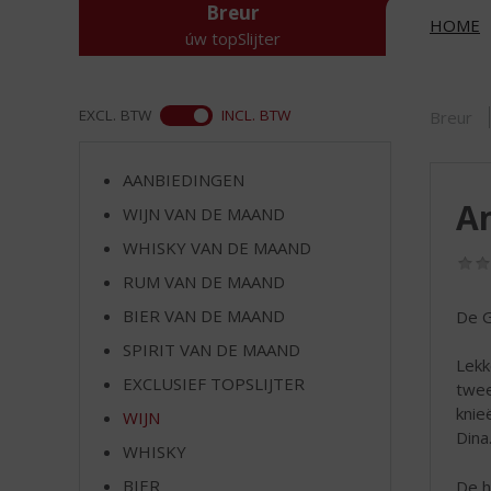
d
Breur
HOME
S
úw topSlijter
p
r
i
ASS
EXCL. BTW
INCL. BTW
Breur
n
g
n
AANBIEDINGEN
a
An
WIJN VAN DE MAAND
a
r
WHISKY VAN DE MAAND
d
RUM VAN DE MAAND
e
n
BIER VAN DE MAAND
De G
a
SPIRIT VAN DE MAAND
v
Lekk
EXCLUSIEF TOPSLIJTER
i
twee
g
knie
WIJN
a
Dina
WHISKY
t
i
BIER
De h