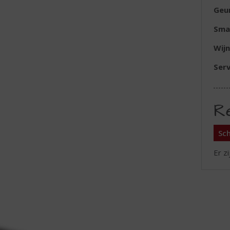
Geu
Sma
Wijn
Serv
R
Sch
Er z