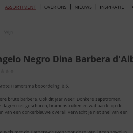
ASSORTIMENT
OVER ONS
NIEUWS
INSPIRATIE
ORTIMENT
Wijn
gelo Negro Dina Barbera d'Al
(0,0
/
5)
rote Hamersma beoordeling: 8.5.
ere brute barbera. Ook dit jaar weer. Donkere sapstromen,
 dagen niet geschoren, bramenstruiken en wat aarde op de
ën van een donkerblauwe overall. Verwacht je niet snel van een
.
euvels met de Barbera-druiven voor deze wijn liggen zowel in