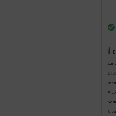
E
Lan
Dru
Inh
Alc
Soor
Kleu