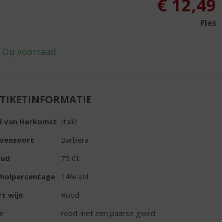
€
12,49
Fles
TIKETINFORMATIE
d van Herkomst
Italië
ivensoort
Barbera
oud
75 CL
oholpercentage
14% vol
t wijn
Rood
r
rood met een paarse gloed