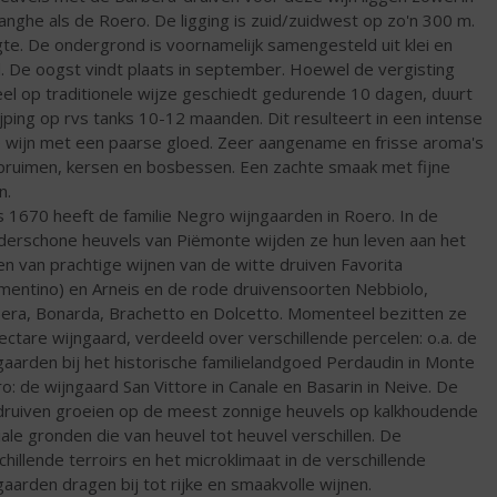
anghe als de Roero. De ligging is zuid/zuidwest op zo'n 300 m.
te. De ondergrond is voornamelijk samengesteld uit klei en
. De oogst vindt plaats in september. Hoewel de vergisting
el op traditionele wijze geschiedt gedurende 10 dagen, duurt
ijping op rvs tanks 10-12 maanden. Dit resulteert in een intense
 wijn met een paarse gloed. Zeer aangename en frisse aroma's
pruimen, kersen en bosbessen. Een zachte smaak met fijne
n.
s 1670 heeft de familie Negro wijngaarden in Roero. In de
erschone heuvels van Piëmonte wijden ze hun leven aan het
n van prachtige wijnen van de witte druiven Favorita
mentino) en Arneis en de rode druivensoorten Nebbiolo,
era, Bonarda, Brachetto en Dolcetto. Momenteel bezitten ze
ectare wijngaard, verdeeld over verschillende percelen: o.a. de
gaarden bij het historische familielandgoed Perdaudin in Monte
o: de wijngaard San Vittore in Canale en Basarin in Neive. De
druiven groeien op de meest zonnige heuvels op kalkhoudende
viale gronden die van heuvel tot heuvel verschillen. De
chillende terroirs en het microklimaat in de verschillende
gaarden dragen bij tot rijke en smaakvolle wijnen.