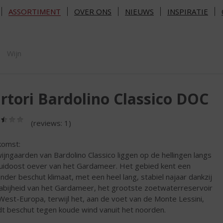
ASSORTIMENT
OVER ONS
NIEUWS
INSPIRATIE
ORTIMENT
Wijn
rtori Bardolino Classico DOC
(2,5
(reviews: 1)
/
5)
omst:
ijngaarden van Bardolino Classico liggen op de hellingen langs
uidoost oever van het Gardameer. Het gebied kent een
onder beschut klimaat, met een heel lang, stabiel najaar dankzij
abijheid van het Gardameer, het grootste zoetwaterreservoir
West-Europa, terwijl het, aan de voet van de Monte Lessini,
t beschut tegen koude wind vanuit het noorden.