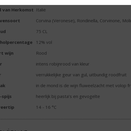
d van Herkomst
Italië
ivensoort
Corvina (Veronese), Rondinella, Corvinone, Moli
oud
75 CL
oholpercentage
12% vol
t wijn
Rood
r
intens robijnrood van kleur
r
verrukkelijke geur van gul, uitbundig roodfruit
ak
in de mond is de wijn fluweelzacht met volop fr
-spijs
heerlijk bij pasta’s en gevogelte
eertip
14 - 16 °C