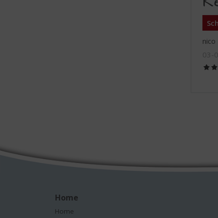
R
Sch
nico
03-
Home
Home