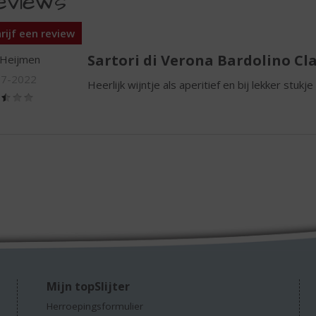
eviews
rijf een review
Sartori di Verona Bardolino Cla
 Heijmen
07-2022
Heerlijk wijntje als aperitief en bij lekker stukj
(2,5
/
5)
Mijn topSlijter
Herroepingsformulier