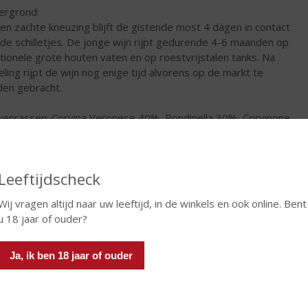
ergrond:
en zachte kneuzing blijft de gistende most 4 dagen in contact
de schilletjes. De jonge wijn rijpt gedurende 4-6 maanden op
itionele grote houten vaten en op roestvrijstalen tanks. Na
eling rijpt de wijn nog enige tijd alvorens op de markt te
en gebracht.
venrassen: Corvina Veronese 40%, Rondinella 30%, Corvinone
 Molinara 10% en Merlot 5%
€
6,99
Leeftijdscheck
Fles
Wij vragen altijd naar uw leeftijd, in de winkels en ook online. Bent
u 18 jaar of ouder?
Ja, ik ben 18 jaar of ouder
TIKETINFORMATIE