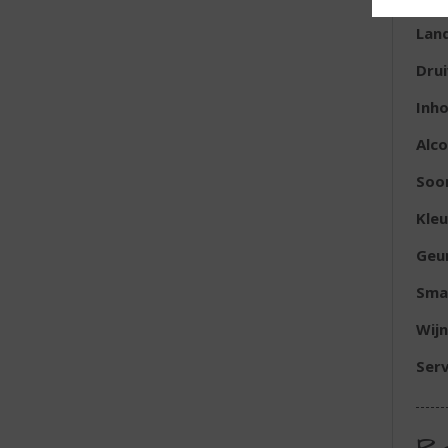
Lan
Dru
Inh
Alc
Soor
Kleu
Geu
Sma
Wijn
Serv