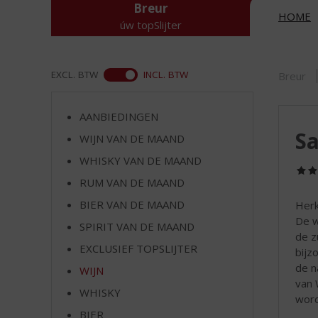
d
Breur
HOME
S
úw topSlijter
p
r
i
ASS
EXCL. BTW
INCL. BTW
Breur
n
g
n
AANBIEDINGEN
a
Sa
WIJN VAN DE MAAND
a
r
WHISKY VAN DE MAAND
d
RUM VAN DE MAAND
e
n
BIER VAN DE MAAND
Herk
a
De w
SPIRIT VAN DE MAAND
v
de z
EXCLUSIEF TOPSLIJTER
i
bijz
g
de n
WIJN
a
van 
WHISKY
t
word
i
BIER