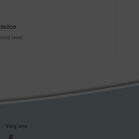
ssico
e rood vlees
Volg ons