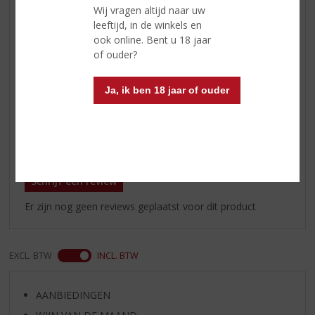
houttonen
Wij vragen altijd naar uw
leeftijd, in de winkels en
Afdronk
De afdronk is lang, plezierig met
ook online. Bent u 18 jaar
soepele tannines
of ouder?
Wijn-spijs
de Phebus Reservado Malbec
gaat uitstekend samen met vele
Ja, ik ben 18 jaar of ouder
vleesgerechten
Reviews
Schrijf een review
Er zijn nog geen reviews geplaatst voor dit product
EXCL. BTW
INCL. BTW
AANBIEDINGEN