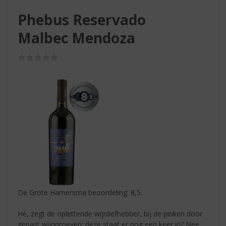
S
p
Phebus Reservado
r
Malbec Mendoza
i
n
g
(0,0
n
/
5)
a
a
r
d
e
n
a
v
i
g
a
t
De Grote Hamersma beoordeling: 8,5.
i
e
Hé, zegt de oplettende wijnliefhebber, bij de pinken door
gepast wijnproeven: deze staat er nog een keer in? Nee.