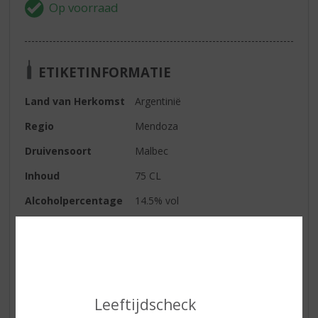
ETIKETINFORMATIE
Land van Herkomst
Argentinië
Regio
Mendoza
Druivensoort
Malbec
Inhoud
75 CL
Alcoholpercentage
14.5% vol
Soort wijn
Rood
Kleur
donkerrode wijn met een paarse
weerschijn
Smaak
prachtige balans tussen donker
Leeftijdscheck
fruit, bloemenaroma’s en