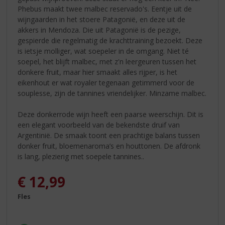
Phebus maakt twee malbec reservado's. Eentje uit de
wijngaarden in het stoere Patagonië, en deze uit de
akkers in Mendoza. Die uit Patagonië is de pezige,
gespierde die regelmatig de krachttraining bezoekt. Deze
is ietsje molliger, wat soepeler in de omgang. Niet té
soepel, het blijft malbec, met z'n leergeuren tussen het
donkere fruit, maar hier smaakt alles rijper, is het
eikenhout er wat royaler tegenaan getimmerd voor de
souplesse, zijn de tannines vriendelijker. Minzame malbec.
Deze donkerrode wijn heeft een paarse weerschijn. Dit is
een elegant voorbeeld van de bekendste druif van
Argentinië. De smaak toont een prachtige balans tussen
donker fruit, bloemenaroma’s en houttonen. De afdronk
is lang, plezierig met soepele tannines..
€
12,99
Fles