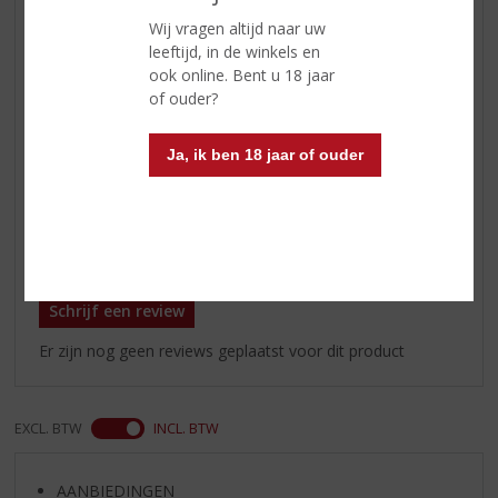
Afdronk
lang en kruidig
Wij vragen altijd naar uw
leeftijd, in de winkels en
Wijn-spijs
lekker bij vele rijke
ook online. Bent u 18 jaar
(pasta)gerechten, stoofschotels,
of ouder?
stevige vleesgerechten, oude
kazen
Ja, ik ben 18 jaar of ouder
Serveertip
16-18 °C
Reviews
Schrijf een review
Er zijn nog geen reviews geplaatst voor dit product
EXCL. BTW
INCL. BTW
AANBIEDINGEN