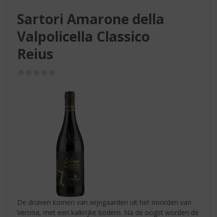
S
p
Sartori Amarone della
r
Valpolicella Classico
i
n
Reius
g
n
(0,0
a
/
a
5)
r
d
e
n
a
v
i
g
a
t
i
De druiven komen van wijngaarden uit het noorden van
e
Verona, met een kalkrijke bodem. Na de oogst worden de