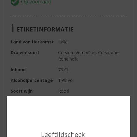
ETIKETINFORMATIE
Land van Herkomst
Italië
Druivensoort
Corvina (Veronese), Corvinone,
Rondinella
Inhoud
75 CL
Alcoholpercentage
15% vol
Soort wijn
Rood
Smaaktype Wijn
Stevig & Kruidig
Kleur
intens rood
Geur
rood fruit
Leeftijdscheck
Smaak
een volle, maar zijdezachte wijn