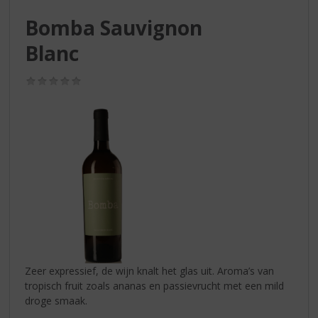
S
p
Bomba Sauvignon
r
Blanc
i
n
g
(0,0
n
/
5)
a
a
r
d
e
n
a
v
i
g
a
t
Zeer expressief, de wijn knalt het glas uit. Aroma’s van
i
tropisch fruit zoals ananas en passievrucht met een mild
e
droge smaak.