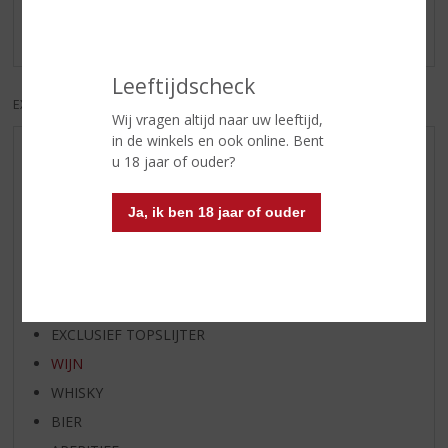
Er zijn nog geen reviews geplaatst voor dit product
Leeftijdscheck
EXCL. BTW
INCL. BTW
Wij vragen altijd naar uw leeftijd,
in de winkels en ook online. Bent
AANBIEDINGEN
u 18 jaar of ouder?
WIJN VAN DE MAAND
Ja, ik ben 18 jaar of ouder
WHISKY VAN DE MAAND
RUM VAN DE MAAND
BIER VAN DE MAAND
SPIRIT VAN DE MAAND
EXCLUSIEF TOPSLIJTER
WIJN
WHISKY
BIER