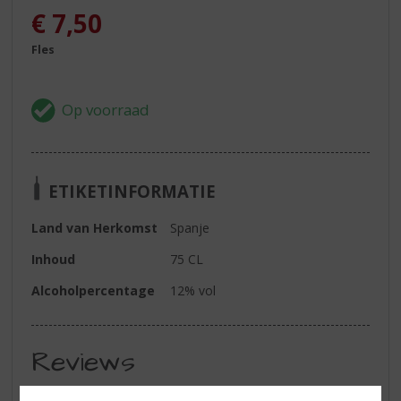
€
7,50
Fles
ETIKETINFORMATIE
Land van Herkomst
Spanje
Inhoud
75 CL
Alcoholpercentage
12% vol
Reviews
Schrijf een review