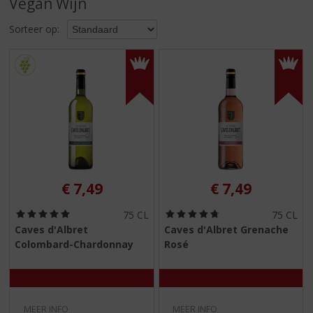
Vegan Wijn
S
p
Sorteer op:
r
i
n
g
n
a
a
r
d
e
n
€
7,49
€
7,49
a
v
(
(
75 CL
75 CL
i
5
4
Caves d'Albret
Caves d'Albret Grenache
,
,
g
Colombard-Chardonnay
Rosé
0
8
a
/
/
t
5
5
)
)
i
e
MEER INFO
MEER INFO