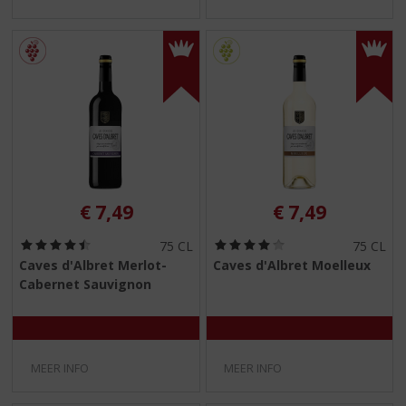
€
7,49
€
7,49
(
(
75 CL
75 CL
4
4
Caves d'Albret Merlot-
Caves d'Albret Moelleux
,
,
Cabernet Sauvignon
5
0
/
/
5
5
)
)
MEER INFO
MEER INFO