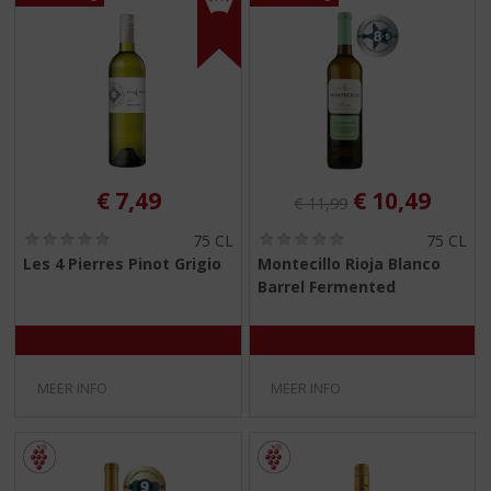
Originele prijs was:
, Huidige pri
€
7,49
€
10,49
€
11,99
(
(
75 CL
75 CL
0
0
Les 4 Pierres Pinot Grigio
Montecillo Rioja Blanco
,
,
Barrel Fermented
0
0
/
/
5
5
)
)
MEER INFO
MEER INFO