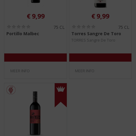
€
9,99
€
9,99
(
(
75 CL
75 CL
0
0
Portillo Malbec
Torres Sangre De Toro
,
,
TORRES Sangre De Toro
0
0
/
/
5
5
)
)
MEER INFO
MEER INFO