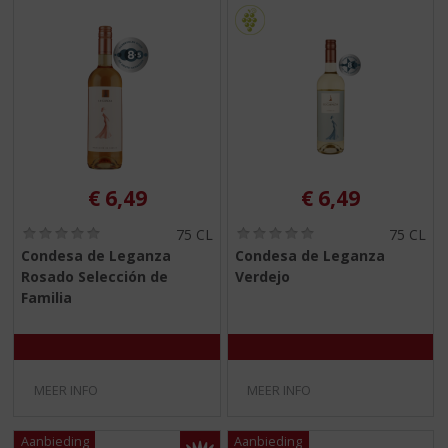
€
6,49
€
6,49
(
(
75 CL
75 CL
0
0
Condesa de Leganza
Condesa de Leganza
,
,
Rosado Selección de
Verdejo
0
0
/
/
Familia
5
5
)
)
MEER INFO
MEER INFO