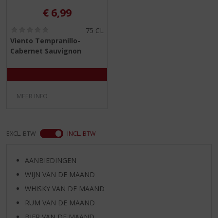
€
6,99
(
75 CL
0
Viento Tempranillo-
,
Cabernet Sauvignon
0
/
5
)
MEER INFO
EXCL. BTW
INCL. BTW
AANBIEDINGEN
WIJN VAN DE MAAND
WHISKY VAN DE MAAND
RUM VAN DE MAAND
BIER VAN DE MAAND